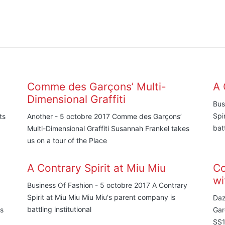
Comme des Garçons’ Multi-
A 
Dimensional Graffiti
Bus
Spi
ts
Another - 5 octobre 2017 Comme des Garçons’
batt
Multi-Dimensional Graffiti Susannah Frankel takes
us on a tour of the Place
A Contrary Spirit at Miu Miu
Co
wi
Business Of Fashion - 5 octobre 2017 A Contrary
Spirit at Miu Miu Miu Miu's parent company is
Daz
battling institutional
es
Gar
SS1