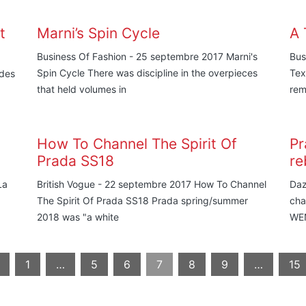
t
Marni’s Spin Cycle
A 
Business Of Fashion - 25 septembre 2017 Marni's
Bus
Spin Cycle There was discipline in the overpieces
Tex
 des
that held volumes in
rem
How To Channel The Spirit Of
Pr
Prada SS18
re
La
British Vogue - 22 septembre 2017 How To Channel
Daz
The Spirit Of Prada SS18 Prada spring/summer
cha
2018 was "a white
WE
1
…
5
6
7
8
9
…
15