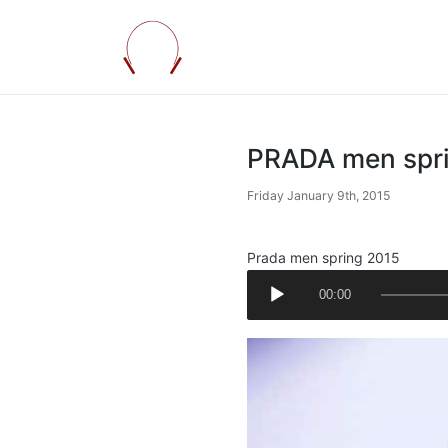
PRADA men spr
Friday January 9th, 2015
Prada men spring 2015
A
00:00
u
d
i
o
P
l