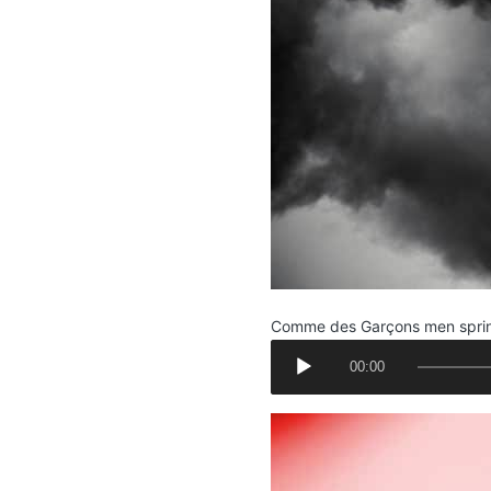
Comme des Garçons men spri
A
00:00
u
d
i
o
P