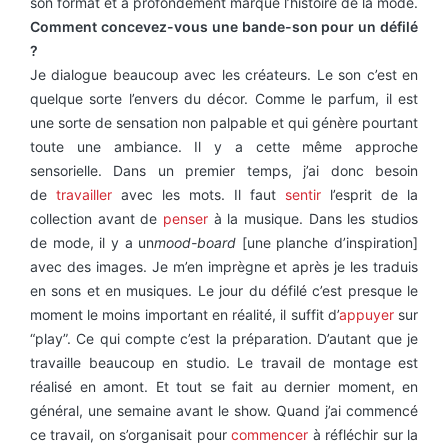
son format et a profondément marqué l’histoire de la mode.
Comment concevez-vous une bande-son pour un défilé
?
Je dialogue beaucoup avec les créateurs. Le son c’est en
quelque sorte l’envers du décor. Comme le parfum, il est
une sorte de sensation non palpable et qui génère pourtant
toute une ambiance. Il y a cette même approche
sensorielle. Dans un premier temps, j’ai donc besoin
de
travailler
avec les mots. Il faut
sentir
l’esprit de la
collection avant de
penser
à la musique. Dans les studios
de mode, il y a un
mood-board
[une planche d’inspiration]
avec des images. Je m’en imprègne et après je les traduis
en sons et en musiques. Le jour du défilé c’est presque le
moment le moins important en réalité, il suffit d’
appuyer
sur
“play”. Ce qui compte c’est la préparation. D’autant que je
travaille beaucoup en studio. Le travail de montage est
réalisé en amont. Et tout se fait au dernier moment, en
général, une semaine avant le show. Quand j’ai commencé
ce travail, on s’organisait pour
commencer
à réfléchir sur la